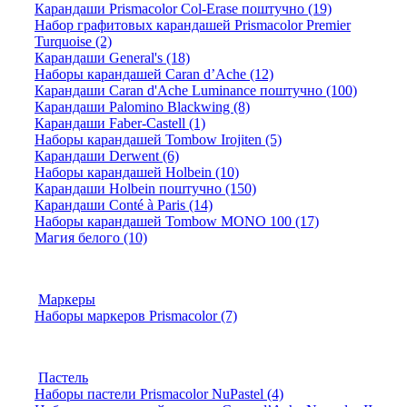
Карандаши Prismacolor Col-Erase поштучно (19)
Набор графитовых карандашей Prismacolor Premier
Turquoise (2)
Карандаши General's (18)
Наборы карандашей Caran d’Ache (12)
Карандаши Caran d'Ache Luminance поштучно (100)
Карандаши Palomino Blackwing (8)
Карандаши Faber-Castell (1)
Наборы карандашей Tombow Irojiten (5)
Карандаши Derwent (6)
Наборы карандашей Holbein (10)
Карандаши Holbein поштучно (150)
Карандаши Conté à Paris (14)
Наборы карандашей Tombow MONO 100 (17)
Магия белого (10)
Маркеры
Наборы маркеров Prismacolor (7)
Пастель
Наборы пастели Prismacolor NuPastel (4)