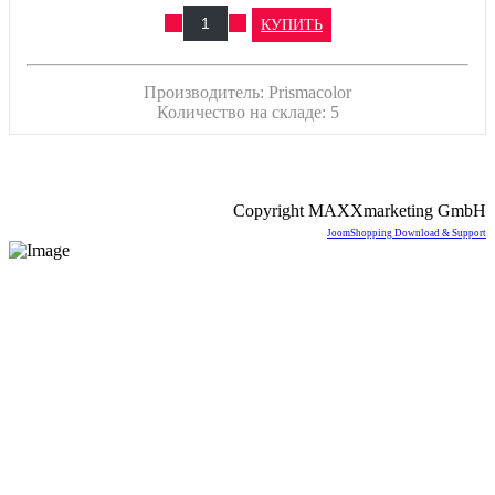
КУПИТЬ
Производитель:
Prismacolor
Количество на складе:
5
Copyright MAXXmarketing GmbH
JoomShopping Download & Support
Интернет-магазин продукции компании Prismacolor и других
художественных товаров.
Москва, Россия
с 12:00 до 20:00
+7 977 258 17 97
info@prismapencils.ru