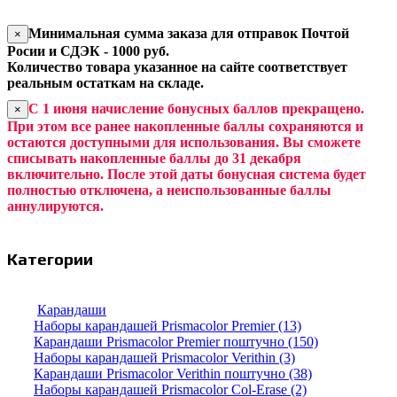
Минимальная сумма заказа для отправок Почтой
×
Росии и СДЭК - 1000 руб.
Количество товара указанное на сайте соответствует
реальным остаткам на складе.
С 1 июня начисление бонусных баллов прекращено.
×
При этом все ранее накопленные баллы сохраняются и
остаются доступными для использования. Вы сможете
списывать накопленные баллы до 31 декабря
включительно. После этой даты бонусная система будет
полностью отключена, а неиспользованные баллы
аннулируются.
Категории
Карандаши
Наборы карандашей Prismacolor Premier (13)
Карандаши Prismacolor Premier поштучно (150)
Наборы карандашей Prismacolor Verithin (3)
Карандаши Prismacolor Verithin поштучно (38)
Наборы карандашей Prismacolor Col-Erase (2)