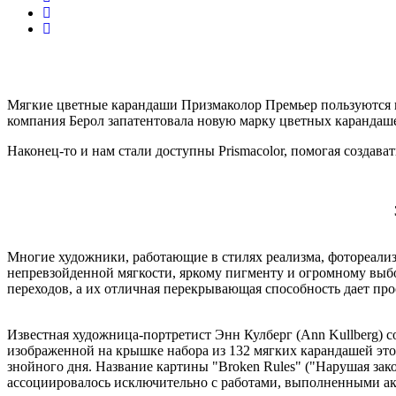
Мягкие цветные карандаши
Призмаколор
Премьер пользуются н
компания
Берол
запатентовала новую марку цветных карандаше
Наконец-то и нам стали доступны
Prismacolor
, помогая создава
Многие художники, работающие в стилях реализма, фотореали
непревзойденной мягкости, яркому пигменту и огромному выбо
переходов, а их отличная перекрывающая способность дает пр
Известная художница-портретист
Энн
Кулберг
(
Ann
Kullberg
) 
изображенной на крышке набора из 132 мягких карандашей это
знойного дня. Название картины "
Broken
Rules
" ("Нарушая зак
ассоциировалось исключительно с работами, выполненными ак