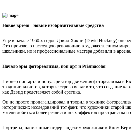
Новое время - новые изобразительные средства
Еще в начале 1960-х годов
Дэвид
Хокни
(
David
Hockney
) опер
Это произвело настоящую революцию в художественном мире, п
школьники, но и профессиональные мастера добавили в арсена
Начало эры фотореализма, поп-арт и
Prismacolor
Пионер поп-
арта
и популяризатор движения фотореализма в Е
традиционалистов, которые строго верят в то, что создание к
как
Дэвид
представляет собой еретика.
Он не просто пропагандировал и творил в технике фотореализм
исторических исследований тот факт, что художники старой ш
хотели добиться более реалистичных эффектов пространства и о
Портреты, написанные нидерландским художником Яном
Верм