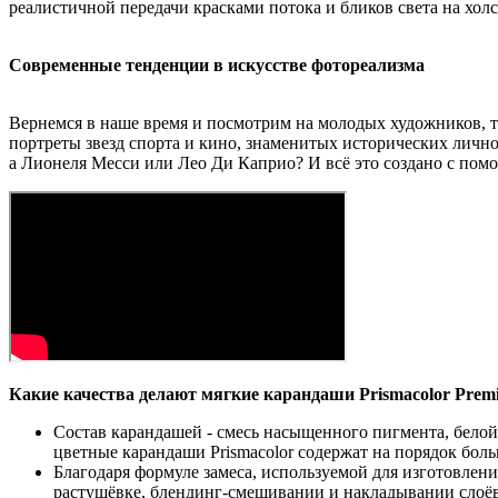
реалистичной передачи красками потока и бликов света на хол
Современные тенденции в искусстве фотореализма
Вернемся в наше время и посмотрим на молодых художников, 
портреты звезд спорта и кино, знаменитых исторических лично
а
Лионеля
Месси
или
Лео
Ди
Каприо
? И всё это создано с по
Какие качества делают мягкие карандаши
Prismacolor
Prem
Состав карандашей - смесь насыщенного пигмента, бело
цветные карандаши
Prismacolor
содержат на порядок боль
Благодаря формуле замеса, используемой для изготовлен
растушёвке,
блендинг
-смешивании и накладывании слоёв