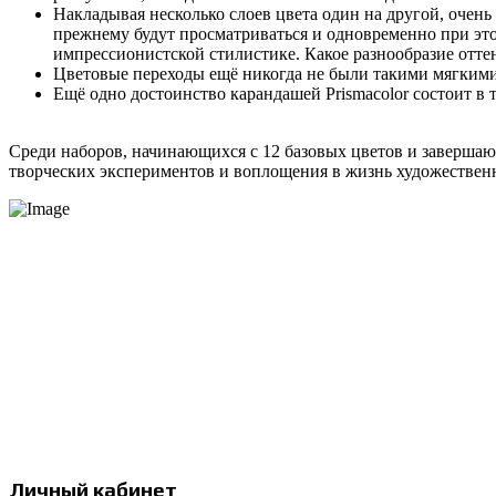
Накладывая несколько слоев цвета один на другой, очень
прежнему будут просматриваться и одновременно при это
импрессионистской стилистике. Какое разнообразие оттен
Цветовые переходы ещё никогда не были такими мягким
Ещё одно достоинство карандашей
Prismacolor
состоит в 
Среди наборов, начинающихся с 12 базовых цветов и завершающ
творческих экспериментов и воплощения в жизнь художестве
Интернет-магазин продукции компании Prismacolor и других художественных
Москва, Россия
с 12:00 до 20:00
+7 977 258 17 97
info@prismapencils.ru
Личный кабинет