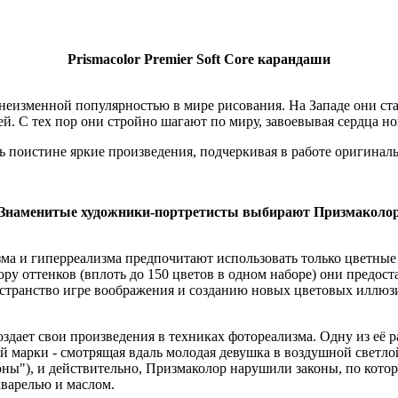
Prismacolor
Prеmier
Soft
Core
карандаши
еизменной популярностью в мире рисования. На Западе они стал
й. С тех пор они стройно шагают по миру, завоевывая сердца н
ть поистине яркие произведения, подчеркивая в работе оригина
Знаменитые художники-портретисты выбирают
Призмаколо
зма и гиперреализма предпочитают использовать только цветны
ру оттенков (вплоть до 150 цветов в одном наборе) они предос
остранство игре воображения и созданию новых цветовых иллюз
создает свои произведения в техниках фотореализма. Одну из е
й марки - смотрящая вдаль молодая девушка в воздушной светло
оны"), и действительно,
Призмаколор
нарушили законы, по кото
варелью и маслом.