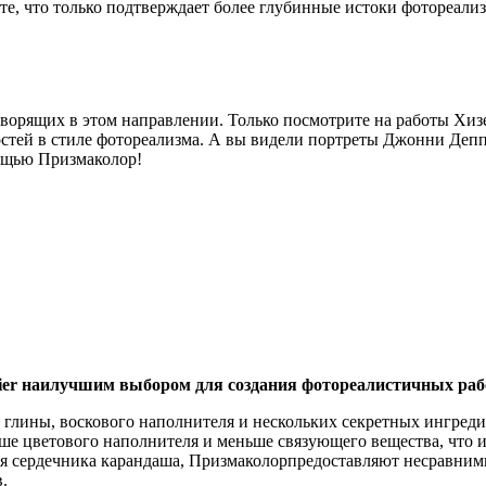
сте, что только подтверждает более глубинные истоки фотореализ
творящих в этом направлении. Только посмотрите на работы
Хиз
стей в стиле фотореализма. А вы видели портреты Джонни Деппа
мощью
Призмаколор
!
ier
наилучшим выбором для создания фотореалистичных раб
й глины, воскового наполнителя и нескольких секретных ингре
ше цветового наполнителя и меньше связующего вещества, что и
ия сердечника карандаша,
Призмаколор
предоставляют несравним
.