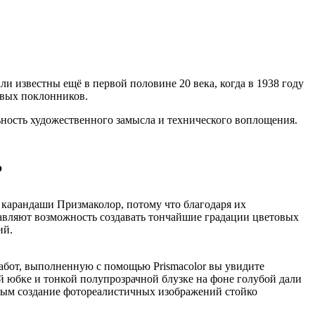
и известны ещё в первой половине 20 века, когда в 1938 году
овых поклонников.
льность художественного замысла и технического воплощения.
р
е карандаши
Призмаколор
, потому что благодаря их
тавляют возможность создавать тончайшие градации цветовых
ий.
ё работ, выполненную с помощью
Prismacolor
вы увидите
й юбке и тонкой полупрозрачной блузке на фоне голубой дали
рым создание фотореалистичных изображений стойко