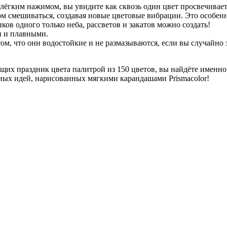
 лёгким нажимом, вы увидите как сквозь один цвет просвечивает
м смешиваться, создавая новые цветовые вибрации. Это особенн
ков одного только неба, рассветов и закатов можно создать!
и и плавными.
том, что они водостойкие и не размазываются, если вы случайно 
их праздник цвета палитрой из 150 цветов, вы найдёте именно 
нных идей, нарисованных мягкими карандашами
Prismacolor
!
 товаров.