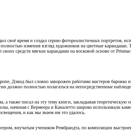
едил своё время и создал серию фотореалистичных портретов, и
олностью изменив взгляд художников на цветные карандаши. Те
л своих средств мягкие карандаши на восковой основе от
Prismac
вропе,
Дэвид
был словно заворожен работами мастеров барокко и
артин должно полностью полагаться на непосредственные наблюде
а, а также писал на эту тему книги, закладывая теоретическую 
колы, начиная с
Вермеера
и
Каналетто
широко использовали камер
свещения, и как мы знаем им это удалось.
еером
, внучатым учеником
Рембрандта
, по композиции выстрое