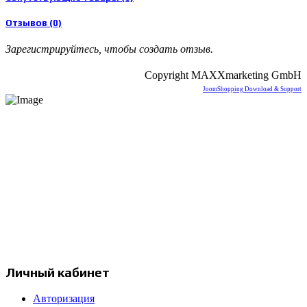
Отзывов (0)
Зарегистрируйтесь, чтобы создать отзыв.
Copyright MAXXmarketing GmbH
JoomShopping Download & Support
Интернет-магазин продукции компании Prismacolor и других
художественных товаров.
Москва, Россия
с 12:00 до 20:00
+7 977 258 17 97
info@prismapencils.ru
Личный кабинет
Авторизация