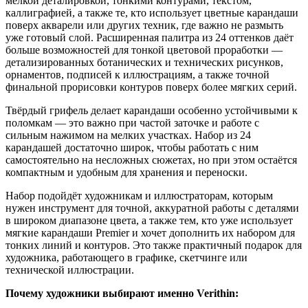
мелкой деталировкой, тонкими контурами, текстом,
каллиграфией, а также те, кто использует цветные карандаши
поверх акварели или других техник, где важно не размыть
уже готовый слой. Расширенная палитра из 24 оттенков даёт
больше возможностей для тонкой цветовой проработки —
детализированных ботанических и технических рисунков,
орнаментов, подписей к иллюстрациям, а также точной
финальной прорисовки контуров поверх более мягких серий.
Твёрдый грифель делает карандаши особенно устойчивыми к
поломкам — это важно при частой заточке и работе с
сильным нажимом на мелких участках. Набор из 24
карандашей достаточно широк, чтобы работать с ним
самостоятельно на несложных сюжетах, но при этом остаётся
компактным и удобным для хранения и переноски.
Набор подойдёт художникам и иллюстраторам, которым
нужен инструмент для точной, аккуратной работы с деталями
в широком диапазоне цвета, а также тем, кто уже использует
мягкие карандаши Premier и хочет дополнить их набором для
тонких линий и контуров. Это также практичный подарок для
художника, работающего в графике, скетчинге или
технической иллюстрации.
Почему художники выбирают именно Verithin: