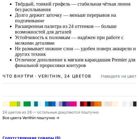
Твёрдый, тонкий грифель — стабильная чёткая линия
без расплывания
Долго держит заточку — меньше перерывов на
подтачивание
Расширенная палитра из 24 оттенков — больше
возможностей для деталей
Устойчивость к поломкам — надёжен при работе с
мелкими деталями
Не размывает нижние слои — удобен поверх акварели и
других техник
Отличное дополнение к мягким карандашам Premier для
финальной прорисовки контуров
ЧТО ВНУТРИ · VERITHIN, 24 ЦВЕТОВ
Наведите на цвет
Canary Yellow · VT 735
Lemon Yellow · VT 735.5
Apple Green · VT 738.5
Grass Green · VT 738
Olive Green · VT 739.5
Peacock Green · VT 739
Peacock Blue · VT 740.5
Indigo Blue · VT 741
Ultramarine · VT 740
Parma Violet · VT 742.5
Violet · VT 742
Dahlia Purple · VT 7
Process Red · VT
Magenta · VT
Tuscan Red
Crimso
Bla
Terra Cotta · VT 745.5
Poppy Red · VT 744
Orange · VT 737
Light Peach · VT 757
Warm Grey 20% · VT 734.5
White · VT 734
Dark Brown · VT 746
24 цветов из 38 — остальные докупаются поштучно
Все цвета Verithin поштучно →
Сопутствующие товары (0)