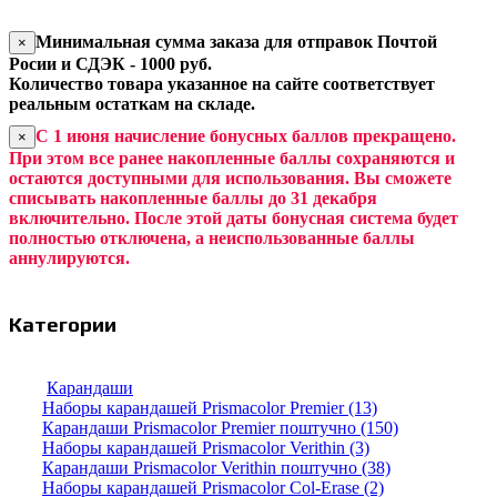
Минимальная сумма заказа для отправок Почтой
×
Росии и СДЭК - 1000 руб.
Количество товара указанное на сайте соответствует
реальным остаткам на складе.
С 1 июня начисление бонусных баллов прекращено.
×
При этом все ранее накопленные баллы сохраняются и
остаются доступными для использования. Вы сможете
списывать накопленные баллы до 31 декабря
включительно. После этой даты бонусная система будет
полностью отключена, а неиспользованные баллы
аннулируются.
Категории
Карандаши
Наборы карандашей Prismacolor Premier (13)
Карандаши Prismacolor Premier поштучно (150)
Наборы карандашей Prismacolor Verithin (3)
Карандаши Prismacolor Verithin поштучно (38)
Наборы карандашей Prismacolor Col-Erase (2)