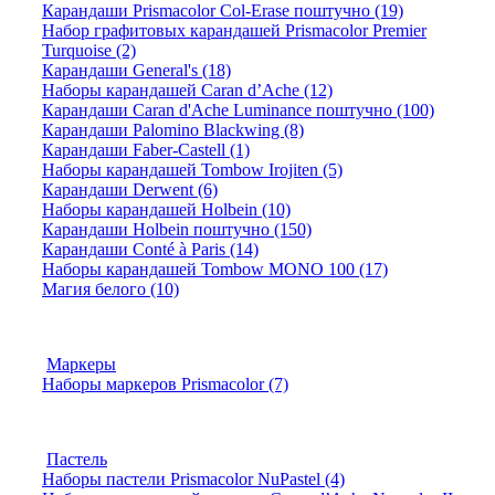
Карандаши Prismacolor Col-Erase поштучно (19)
Набор графитовых карандашей Prismacolor Premier
Turquoise (2)
Карандаши General's (18)
Наборы карандашей Caran d’Ache (12)
Карандаши Caran d'Ache Luminance поштучно (100)
Карандаши Palomino Blackwing (8)
Карандаши Faber-Castell (1)
Наборы карандашей Tombow Irojiten (5)
Карандаши Derwent (6)
Наборы карандашей Holbein (10)
Карандаши Holbein поштучно (150)
Карандаши Conté à Paris (14)
Наборы карандашей Tombow MONO 100 (17)
Магия белого (10)
Маркеры
Наборы маркеров Prismacolor (7)
Пастель
Наборы пастели Prismacolor NuPastel (4)