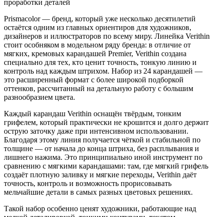
проработки деталей
Prismacolor — бренд, который уже несколько десятилетий
остаётся одним из главных ориентиров для художников,
дизайнеров и иллюстраторов по всему миру. Линейка Verithin
стоит особняком в модельном ряду бренда: в отличие от
мягких, кремовых карандашей Premier, Verithin создана
специально для тех, кто ценит точность, тонкую линию и
контроль над каждым штрихом. Набор из 24 карандашей —
это расширенный формат с более широкой подборкой
оттенков, рассчитанный на детальную работу с большим
разнообразием цвета.
Каждый карандаш Verithin оснащён твёрдым, тонким
грифелем, который практически не крошится и долго держит
острую заточку даже при интенсивном использовании.
Благодаря этому линия получается чёткой и стабильной по
толщине — от начала до конца штриха, без расплывания и
лишнего нажима. Это принципиально иной инструмент по
сравнению с мягкими карандашами: там, где мягкий грифель
создаёт плотную заливку и мягкие переходы, Verithin даёт
точность, контроль и возможность прорисовывать
мельчайшие детали в самых разных цветовых решениях.
Такой набор особенно ценят художники, работающие над