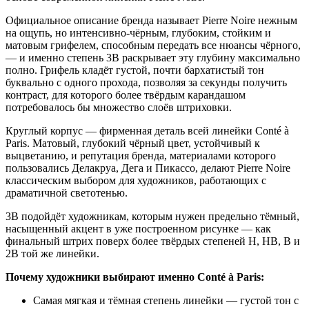
Официальное описание бренда называет Pierre Noire нежным
на ощупь, но интенсивно-чёрным, глубоким, стойким и
матовым грифелем, способным передать все нюансы чёрного,
— и именно степень 3B раскрывает эту глубину максимально
полно. Грифель кладёт густой, почти бархатистый тон
буквально с одного прохода, позволяя за секунды получить
контраст, для которого более твёрдым карандашом
потребовалось бы множество слоёв штриховки.
Круглый корпус — фирменная деталь всей линейки Conté à
Paris. Матовый, глубокий чёрный цвет, устойчивый к
выцветанию, и репутация бренда, материалами которого
пользовались Делакруа, Дега и Пикассо, делают Pierre Noire
классическим выбором для художников, работающих с
драматичной светотенью.
3B подойдёт художникам, которым нужен предельно тёмный,
насыщенный акцент в уже построенном рисунке — как
финальный штрих поверх более твёрдых степеней H, HB, B и
2B той же линейки.
Почему художники выбирают именно Conté à Paris:
Самая мягкая и тёмная степень линейки — густой тон с