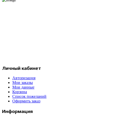
Интернет-магазин продукции компании Prismacolor и других
художественных товаров.
Москва, Россия
с 12:00 до 20:00
+7 977 258 17 97
info@prismapencils.ru
Личный кабинет
Авторизация
Мои заказы
Мои данные
Корзина
Список пожеланий
Оформить заказ
Информация