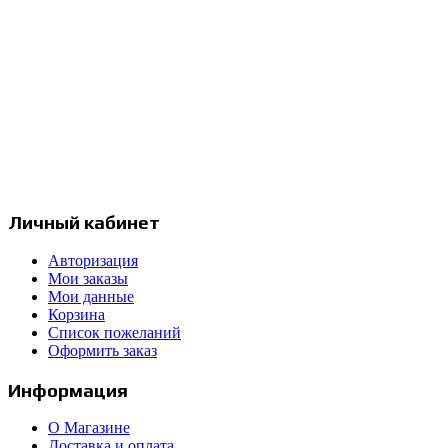
Интернет-магазин продукции компании Prismacolor и других
художественных товаров.
Москва, Россия
с 12:00 до 20:00
+7 977 258 17 97
info@prismapencils.ru
Личный кабинет
Авторизация
Мои заказы
Мои данные
Корзина
Список пожеланий
Оформить заказ
Информация
О Магазине
Доставка и оплата