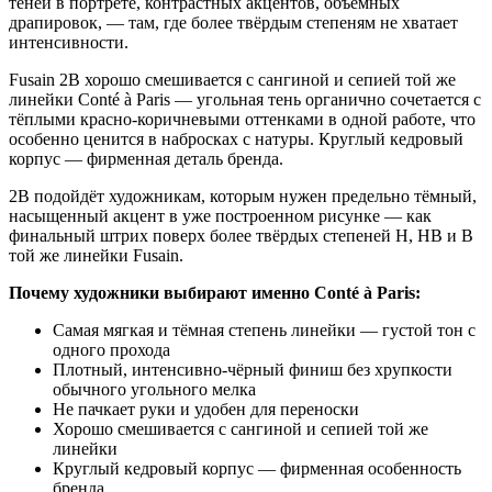
теней в портрете, контрастных акцентов, объёмных
драпировок, — там, где более твёрдым степеням не хватает
интенсивности.
Fusain 2B хорошо смешивается с сангиной и сепией той же
линейки Conté à Paris — угольная тень органично сочетается с
тёплыми красно-коричневыми оттенками в одной работе, что
особенно ценится в набросках с натуры. Круглый кедровый
корпус — фирменная деталь бренда.
2B подойдёт художникам, которым нужен предельно тёмный,
насыщенный акцент в уже построенном рисунке — как
финальный штрих поверх более твёрдых степеней H, HB и B
той же линейки Fusain.
Почему художники выбирают именно Conté à Paris:
Самая мягкая и тёмная степень линейки — густой тон с
одного прохода
Плотный, интенсивно-чёрный финиш без хрупкости
обычного угольного мелка
Не пачкает руки и удобен для переноски
Хорошо смешивается с сангиной и сепией той же
линейки
Круглый кедровый корпус — фирменная особенность
бренда