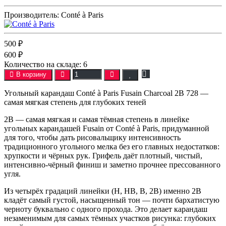
Производитель:
Conté à Paris
500 ₽
600 ₽
Количество на складе:
6
В корзину
Угольный карандаш Conté à Paris Fusain Charcoal 2B 728 —
самая мягкая степень для глубоких теней
2B — самая мягкая и самая тёмная степень в линейке
угольных карандашей Fusain от Conté à Paris, придуманной
для того, чтобы дать рисовальщику интенсивность
традиционного угольного мелка без его главных недостатков:
хрупкости и чёрных рук. Грифель даёт плотный, чистый,
интенсивно-чёрный финиш и заметно прочнее прессованного
угля.
Из четырёх градаций линейки (H, HB, B, 2B) именно 2B
кладёт самый густой, насыщенный тон — почти бархатистую
черноту буквально с одного прохода. Это делает карандаш
незаменимым для самых тёмных участков рисунка: глубоких