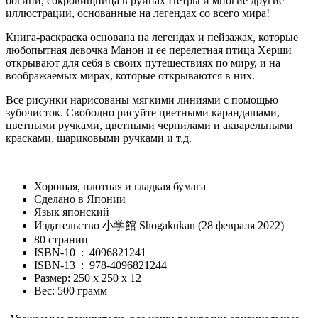
богини, сокровищница в руинах Петры и многие другие
иллюстрации, основанные на легендах со всего мира!
Книга-раскраска основана на легендах и пейзажах, которые
любопытная девочка Манон и ее перелетная птица Херши
открывают для себя в своих путешествиях по миру, и на
воображаемых мирах, которые открываются в них.
Все рисунки нарисованы мягкими линиями с помощью
зубочисток. Свободно рисуйте цветными карандашами,
цветными ручками, цветными чернилами и акварельными
красками, шариковыми ручками и т.д.
Хорошая, плотная и гладкая бумага
Сделано в Японии
Язык японский
Издательство 小学館 Shogakukan (28 февраля 2022)
80 страниц
ISBN-10 ‏ : ‎
4096821241
ISBN-13 ‏ : ‎
978-4096821244
Размер: 250 х 250 х 12
Вес: 500 грамм