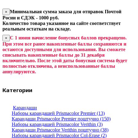
Минимальная сумма заказа для отправок Почтой
×
Росии и СДЭК - 1000 руб.
Количество товара указанное на сайте соответствует
реальным остаткам на складе.
С 1 июня начисление бонусных баллов прекращено.
×
При этом все ранее накопленные баллы сохраняются и
остаются доступными для использования. Вы сможете
списывать накопленные баллы до 31 декабря
включительно. После этой даты бонусная система будет
полностью отключена, а неиспользованные баллы
аннулируются.
Категории
Карандаши
Наборы карандашей Prismacolor Premier (13)
Карандаши Prismacolor Premier поштучно (150)
Наборы карандашей Prismacolor Verithin (3)
Карандаши Prismacolor Verithin поштучно (38)
Наборы карандашей Prismacolor Col-Erase (2)