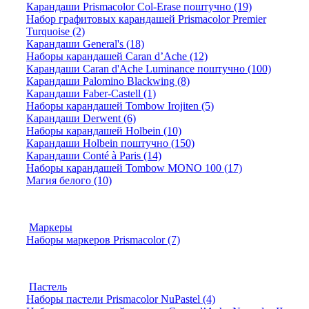
Карандаши Prismacolor Col-Erase поштучно (19)
Набор графитовых карандашей Prismacolor Premier
Turquoise (2)
Карандаши General's (18)
Наборы карандашей Caran d’Ache (12)
Карандаши Caran d'Ache Luminance поштучно (100)
Карандаши Palomino Blackwing (8)
Карандаши Faber-Castell (1)
Наборы карандашей Tombow Irojiten (5)
Карандаши Derwent (6)
Наборы карандашей Holbein (10)
Карандаши Holbein поштучно (150)
Карандаши Conté à Paris (14)
Наборы карандашей Tombow MONO 100 (17)
Магия белого (10)
Маркеры
Наборы маркеров Prismacolor (7)
Пастель
Наборы пастели Prismacolor NuPastel (4)