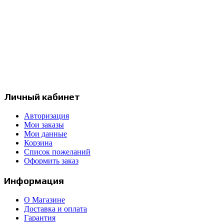
Интернет-магазин продукции компании Prismacolor и других
художественных товаров.
Москва, Россия
с 12:00 до 20:00
+7 977 258 17 97
info@prismapencils.ru
Личный кабинет
Авторизация
Мои заказы
Мои данные
Корзина
Список пожеланий
Оформить заказ
Информация
О Магазине
Доставка и оплата
Гарантия