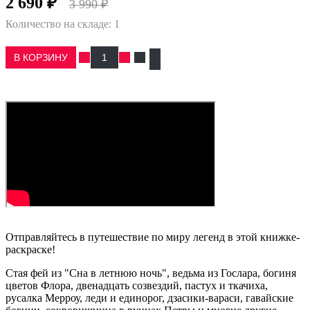
2 690 ₽
3 990 ₽
Количество на складе:
1
В КОРЗИНУ
Отправляйтесь в путешествие по миру легенд в этой книжке-
раскраске!
Стая фей из "Сна в летнюю ночь", ведьма из Гослара, богиня
цветов Флора, двенадцать созвездий, пастух и ткачиха,
русалка Мерроу, леди и единорог, дзасики-вараси, гавайские