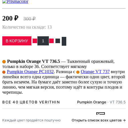
200 ₽
300 ₽
Количество на складе:
13
В КОРЗИНУ
Pumpkin Orange VT 736.5
— Тыквенный оранжевый,
только в наборе 36. Соответствует мягкому
Pumpkin Orange PC1032
. Разница с
Orange VT 737
внутри
линейки всего одна единица — фактически один цвет, второй
брать незачем. На бумаге даёт заметно более сухую и точную
линию, чем мягкая версия, поэтому идёт в контуры плодов и
черепицы.
ВСЕ 40 ЦВЕТОВ VERITHIN
Pumpkin Orange
· VT 736.5
Goldenrod · VT 755
Spanish Orange · VT 736
Lemon Yellow · VT 735.5
Canary Yellow · VT 735
Apple Green · VT 738.5
True Green · VT 751
Grass Green · VT 738
Olive Green · VT 739.5
Aquamarine · VT 737.5
Peacock Green · VT 739
Non-Photo Blue · VT 761
True Blue · VT 758
Light Cerulean Bl
Peacock Blue 
Indigo Blu
Ultrama
Viol
Parma Violet · VT 742.5
Violet · VT 742
Dahlia Purple · VT 752
Process Red · VT 743.5
Magenta · VT 759
Deco Pink · VT 743
Tuscan Red · VT 746.5
Crimson Red · VT 745
Red and Blue · VT 748
Black · VT 747
Terra Cotta · VT 745.5
Poppy Red · VT 744
Orange · VT 737
Pumpkin Oran
Dark Umbe
Light P
Pale
Gold · VT 754
White · VT 734
Warm Grey 20% · VT 734.5
Silver · VT 753
Cool Grey 70% · VT 747.5
Dark Brown · VT 746
Каждый цвет продаётся поштучно
Открыть список всех цветов →