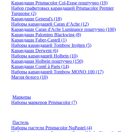
Карандаши Prismacolor Col-Erase поштучно (19)
Набор графитовых карандашей Prismacolor Premier
Turquoise (2)
Карандаши General's (18)
Наборы карандашей Caran d’Ache (12)
Карандаши Caran d'Ache Luminance поштучно (100)
Карандаши Palomino Blackwing (8)
Карандаши Faber-Castell (1)
Наборы карандашей Tombow Irojiten (5)
Карандаши Derwent (6)
Наборы карандашей Holbein (10)
Карандаши Holbein поштучно (150)
Карандаши Conté à Paris (14)
Наборы карандашей Tombow MONO 100 (17)
Магия белого (10)
Маркеры
Наборы маркеров Prismacolor (7)
Пастель
Наборы пастели Prismacolor NuPastel (4)