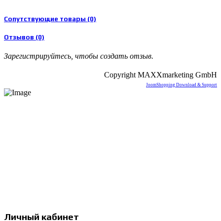
Сопутствующие товары (0)
Отзывов (0)
Зарегистрируйтесь, чтобы создать отзыв.
Copyright MAXXmarketing GmbH
JoomShopping Download & Support
Интернет-магазин продукции компании Prismacolor и других
художественных товаров.
Москва, Россия
с 12:00 до 20:00
+7 977 258 17 97
info@prismapencils.ru
Личный кабинет