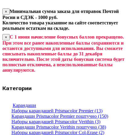
Минимальная сумма заказа для отправок Почтой
×
Росии и СДЭК - 1000 руб.
Количество товара указанное на сайте соответствует
реальным остаткам на складе.
С 1 июня начисление бонусных баллов прекращено.
×
При этом все ранее накопленные баллы сохраняются и
остаются доступными для использования. Вы сможете
списывать накопленные баллы до 31 декабря
включительно. После этой даты бонусная система будет
полностью отключена, а неиспользованные баллы
аннулируются.
Категории
Карандаши
Наборы карандашей Prismacolor Premier (13)
Карандаши Prismacolor Premier поштучно (150)
Наборы карандашей Prismacolor Verithin (3)
Карандаши Prismacolor Verithin поштучно (38)
Наборы карандашей Prismacolor Col-Erase (2)